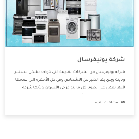
شركة يونيفرسال
شركة يونيفرسال من الشركات القديمة التى تتواجد بشكل مستمر
وثابت ويثق بها الكثير من الاشخاص وفى كل الأجهزة التى تقدمها
لأنها تعمل على تطوير كل ما يتوافر فى الأسواق ولأنها شركة
معروفة تهتم جدا بتوفير أفضل خدمات ما بعد البيع مع المنتجات
مشاهدة المزيد
وتقدم للعملاء أقوى العروض والخصومات التى تسهل على
المستهلك الاستمتاع بشراء جميع ما نقدمه لكم معنا هتجد كل
ما هو جديد وأفضل