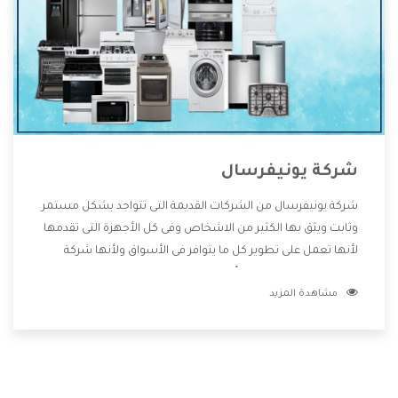
شركة يونيفرسال
شركة يونيفرسال من الشركات القديمة التى تتواجد بشكل مستمر
وثابت ويثق بها الكثير من الاشخاص وفى كل الأجهزة التى تقدمها
لأنها تعمل على تطوير كل ما يتوافر فى الأسواق ولأنها شركة
معروفة تهتم جدا بتوفير أفضل خدمات ما بعد البيع مع المنتجات
مشاهدة المزيد
وتقدم للعملاء أقوى العروض والخصومات التى تسهل على
المستهلك الاستمتاع بشراء جميع ما نقدمه لكم معنا هتجد كل
ما هو جديد وأفضل