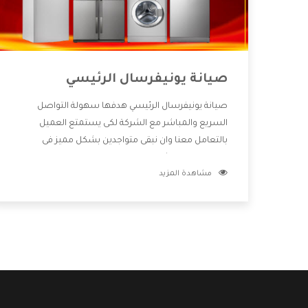
صيانة يونيفرسال الرئيسي
صيانة يونيفرسال الرئيسي هدفها سهولة التواصل
السريع والمباشر مع الشركة لكى يستمتع العميل
بالتعامل معنا وان نبقى متواجدين بشكل مميز فى
الاسواق فنحن شركة كبيرة نهتم بكل التفاصيل المهمة
مشاهدة المزيد
للعميل وان يستمتع بالخدمات التى تنفرد الشركة بها
والتى تكون منها خدمة الصيانة التى تكون من أهم
الخدمات التى يرغب بها العميل لأنها تحافظ على كفاءة
المنتج كما أن شركة يونيفرسال تقدم لنا جميع الأجهزة
التى نبحث عنها وأقوى الأسعار التى تكون مناسبة لكثير
من العملاء