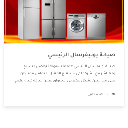
صيانة يونيفرسال الرئيسي
صيانة يونيفرسال الرئيسي هدفها سهولة التواصل السريع
والمباشر مع الشركة لكى يستمتع العميل بالتعامل معنا وان
نبقى متواجدين بشكل مميز فى الاسواق فنحن شركة كبيرة نهتم
بكل التفاصيل المهمة للعميل وان يستمتع بالخدمات التى تنفرد
مشاهدة المزيد
الشركة بها والتى تكون منها خدمة الصيانة التى تكون من أهم
الخدمات التى يرغب بها العميل لأنها تحافظ على كفاءة المنتج
كما أن شركة يونيفرسال تقدم لنا جميع الأجهزة التى نبحث عنها
وأقوى الأسعار التى تكون مناسبة لكثير من العملاء