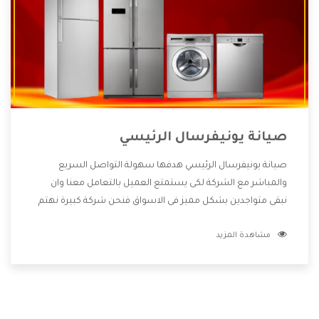
صيانة يونيفرسال الرئيسي
صيانة يونيفرسال الرئيسي هدفها سهولة التواصل السريع
والمباشر مع الشركة لكى يستمتع العميل بالتعامل معنا وان
نبقى متواجدين بشكل مميز فى الاسواق فنحن شركة كبيرة نهتم
بكل التفاصيل المهمة للعميل وان يستمتع بالخدمات التى تنفرد
مشاهدة المزيد
الشركة بها والتى تكون منها خدمة الصيانة التى تكون من أهم
الخدمات التى يرغب بها العميل لأنها تحافظ على كفاءة المنتج
كما أن شركة يونيفرسال تقدم لنا جميع الأجهزة التى نبحث عنها
وأقوى الأسعار التى تكون مناسبة لكثير من العملاء