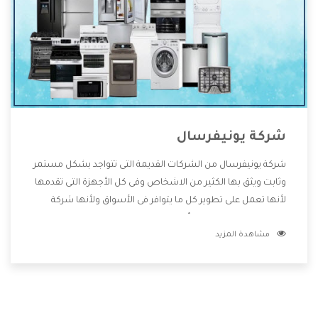
شركة يونيفرسال
شركة يونيفرسال من الشركات القديمة التى تتواجد بشكل مستمر
وثابت ويثق بها الكثير من الاشخاص وفى كل الأجهزة التى تقدمها
لأنها تعمل على تطوير كل ما يتوافر فى الأسواق ولأنها شركة
معروفة تهتم جدا بتوفير أفضل خدمات ما بعد البيع مع المنتجات
مشاهدة المزيد
وتقدم للعملاء أقوى العروض والخصومات التى تسهل على
المستهلك الاستمتاع بشراء جميع ما نقدمه لكم معنا هتجد كل
ما هو جديد وأفضل