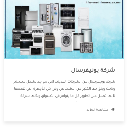
شركة يونيفرسال
شركة يونيفرسال من الشركات القديمة التى تتواجد بشكل مستمر
وثابت ويثق بها الكثير من الاشخاص وفى كل الأجهزة التى تقدمها
لأنها تعمل على تطوير كل ما يتوافر فى الأسواق ولأنها شركة
معروفة تهتم جدا بتوفير أفضل خدمات ما بعد البيع مع المنتجات
مشاهدة المزيد
وتقدم للعملاء أقوى العروض والخصومات التى تسهل على
المستهلك الاستمتاع بشراء جميع ما نقدمه لكم معنا هتجد كل
ما هو جديد وأفضل