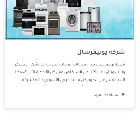
شركة يونيفرسال
شركة يونيفرسال من الشركات القديمة التى تتواجد بشكل مستمر
وثابت ويثق بها الكثير من الاشخاص وفى كل الأجهزة التى تقدمها
لأنها تعمل على تطوير كل ما يتوافر فى الأسواق ولأنها شركة
معروفة تهتم جدا بتوفير أفضل خدمات ما بعد البيع مع المنتجات
مشاهدة المزيد
وتقدم للعملاء أقوى العروض والخصومات التى تسهل على
المستهلك الاستمتاع بشراء جميع ما نقدمه لكم معنا هتجد كل
ما هو جديد وأفضل