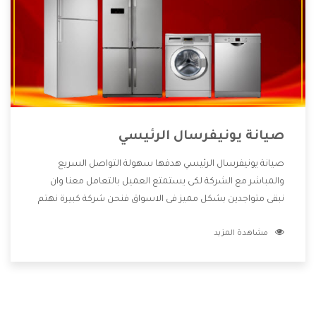
صيانة يونيفرسال الرئيسي
صيانة يونيفرسال الرئيسي هدفها سهولة التواصل السريع
والمباشر مع الشركة لكى يستمتع العميل بالتعامل معنا وان
نبقى متواجدين بشكل مميز فى الاسواق فنحن شركة كبيرة نهتم
بكل التفاصيل المهمة للعميل وان يستمتع بالخدمات التى تنفرد
مشاهدة المزيد
الشركة بها والتى تكون منها خدمة الصيانة التى تكون من أهم
الخدمات التى يرغب بها العميل لأنها تحافظ على كفاءة المنتج
كما أن شركة يونيفرسال تقدم لنا جميع الأجهزة التى نبحث عنها
وأقوى الأسعار التى تكون مناسبة لكثير من العملاء