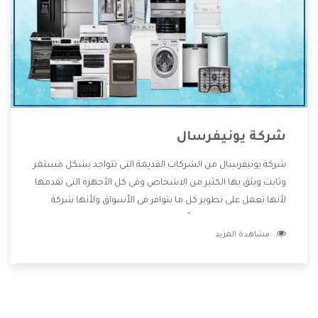
شركة يونيفرسال
شركة يونيفرسال من الشركات القديمة التى تتواجد بشكل مستمر
وثابت ويثق بها الكثير من الاشخاص وفى كل الأجهزة التى تقدمها
لأنها تعمل على تطوير كل ما يتوافر فى الأسواق ولأنها شركة
معروفة تهتم جدا بتوفير أفضل خدمات ما بعد البيع مع المنتجات
مشاهدة المزيد
وتقدم للعملاء أقوى العروض والخصومات التى تسهل على
المستهلك الاستمتاع بشراء جميع ما نقدمه لكم معنا هتجد كل
ما هو جديد وأفضل