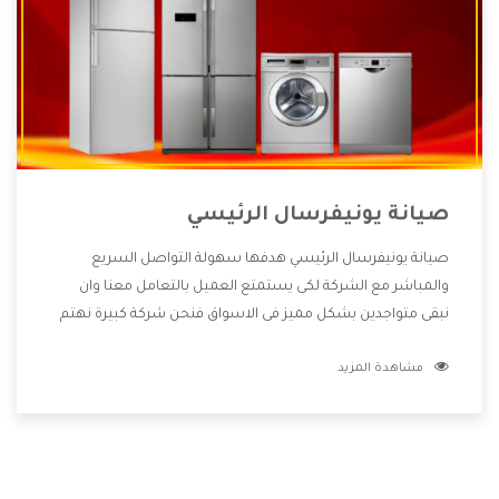
صيانة يونيفرسال الرئيسي
صيانة يونيفرسال الرئيسي هدفها سهولة التواصل السريع
والمباشر مع الشركة لكى يستمتع العميل بالتعامل معنا وان
نبقى متواجدين بشكل مميز فى الاسواق فنحن شركة كبيرة نهتم
بكل التفاصيل المهمة للعميل وان يستمتع بالخدمات التى تنفرد
مشاهدة المزيد
الشركة بها والتى تكون منها خدمة الصيانة التى تكون من أهم
الخدمات التى يرغب بها العميل لأنها تحافظ على كفاءة المنتج
كما أن شركة يونيفرسال تقدم لنا جميع الأجهزة التى نبحث عنها
وأقوى الأسعار التى تكون مناسبة لكثير من العملاء