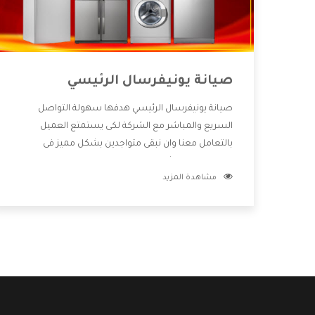
صيانة يونيفرسال الرئيسي
صيانة يونيفرسال الرئيسي هدفها سهولة التواصل
السريع والمباشر مع الشركة لكى يستمتع العميل
بالتعامل معنا وان نبقى متواجدين بشكل مميز فى
الاسواق فنحن شركة كبيرة نهتم بكل التفاصيل المهمة
مشاهدة المزيد
للعميل وان يستمتع بالخدمات التى تنفرد الشركة بها
والتى تكون منها خدمة الصيانة التى تكون من أهم
الخدمات التى يرغب بها العميل لأنها تحافظ على كفاءة
المنتج كما أن شركة يونيفرسال تقدم لنا جميع الأجهزة
التى نبحث عنها وأقوى الأسعار التى تكون مناسبة لكثير
من العملاء