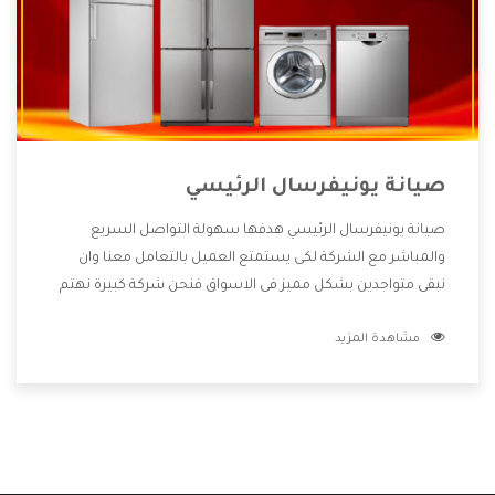
صيانة يونيفرسال الرئيسي
صيانة يونيفرسال الرئيسي هدفها سهولة التواصل السريع
والمباشر مع الشركة لكى يستمتع العميل بالتعامل معنا وان
نبقى متواجدين بشكل مميز فى الاسواق فنحن شركة كبيرة نهتم
بكل التفاصيل المهمة للعميل وان يستمتع بالخدمات التى تنفرد
مشاهدة المزيد
الشركة بها والتى تكون منها خدمة الصيانة التى تكون من أهم
الخدمات التى يرغب بها العميل لأنها تحافظ على كفاءة المنتج
كما أن شركة يونيفرسال تقدم لنا جميع الأجهزة التى نبحث عنها
وأقوى الأسعار التى تكون مناسبة لكثير من العملاء