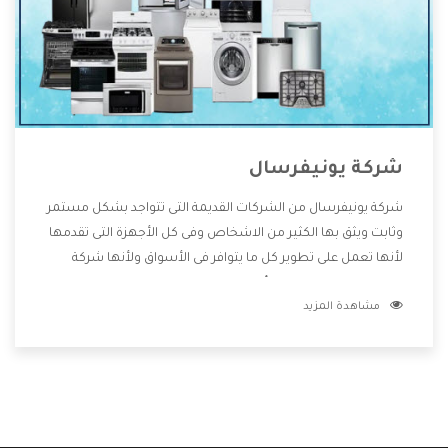
شركة يونيفرسال
شركة يونيفرسال من الشركات القديمة التى تتواجد بشكل مستمر
وثابت ويثق بها الكثير من الاشخاص وفى كل الأجهزة التى تقدمها
لأنها تعمل على تطوير كل ما يتوافر فى الأسواق ولأنها شركة
معروفة تهتم جدا بتوفير أفضل خدمات ما بعد البيع مع المنتجات
مشاهدة المزيد
وتقدم للعملاء أقوى العروض والخصومات التى تسهل على
المستهلك الاستمتاع بشراء جميع ما نقدمه لكم معنا هتجد كل
ما هو جديد وأفضل