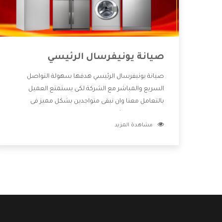
صيانة يونيفرسال الرئيسي
صيانة يونيفرسال الرئيسي هدفها سهولة التواصل
السريع والمباشر مع الشركة لكى يستمتع العميل
بالتعامل معنا وان نبقى متواجدين بشكل مميز فى
الاسواق فنحن شركة كبيرة نهتم بكل التفاصيل المهمة
مشاهدة المزيد
للعميل وان يستمتع بالخدمات التى تنفرد الشركة بها
والتى تكون منها خدمة الصيانة التى تكون من أهم
الخدمات التى يرغب بها العميل لأنها تحافظ على كفاءة
المنتج كما أن شركة يونيفرسال تقدم لنا جميع الأجهزة
التى نبحث عنها وأقوى الأسعار التى تكون مناسبة لكثير
من العملاء