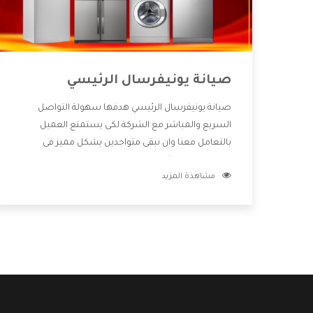
صيانة يونيفرسال الرئيسي
صيانة يونيفرسال الرئيسي هدفها سهولة التواصل
السريع والمباشر مع الشركة لكى يستمتع العميل
بالتعامل معنا وان نبقى متواجدين بشكل مميز فى
الاسواق فنحن شركة كبيرة نهتم بكل التفاصيل المهمة
مشاهدة المزيد
للعميل وان يستمتع بالخدمات التى تنفرد الشركة بها
والتى تكون منها خدمة الصيانة التى تكون من أهم
الخدمات التى يرغب بها العميل لأنها تحافظ على كفاءة
المنتج كما أن شركة يونيفرسال تقدم لنا جميع الأجهزة
التى نبحث عنها وأقوى الأسعار التى تكون مناسبة لكثير
من العملاء