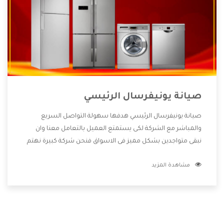
صيانة يونيفرسال الرئيسي
صيانة يونيفرسال الرئيسي هدفها سهولة التواصل السريع
والمباشر مع الشركة لكى يستمتع العميل بالتعامل معنا وان
نبقى متواجدين بشكل مميز فى الاسواق فنحن شركة كبيرة نهتم
بكل التفاصيل المهمة للعميل وان يستمتع بالخدمات التى تنفرد
مشاهدة المزيد
الشركة بها والتى تكون منها خدمة الصيانة التى تكون من أهم
الخدمات التى يرغب بها العميل لأنها تحافظ على كفاءة المنتج
كما أن شركة يونيفرسال تقدم لنا جميع الأجهزة التى نبحث عنها
وأقوى الأسعار التى تكون مناسبة لكثير من العملاء