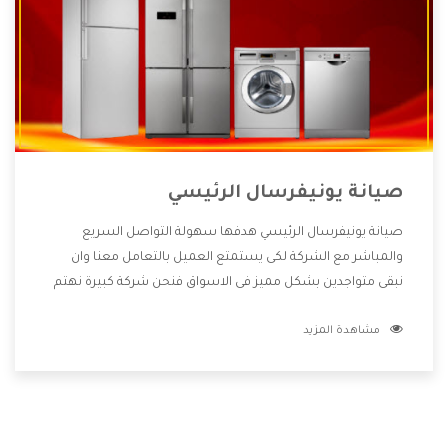
صيانة يونيفرسال الرئيسي
صيانة يونيفرسال الرئيسي هدفها سهولة التواصل السريع
والمباشر مع الشركة لكى يستمتع العميل بالتعامل معنا وان
نبقى متواجدين بشكل مميز فى الاسواق فنحن شركة كبيرة نهتم
بكل التفاصيل المهمة للعميل وان يستمتع بالخدمات التى تنفرد
مشاهدة المزيد
الشركة بها والتى تكون منها خدمة الصيانة التى تكون من أهم
الخدمات التى يرغب بها العميل لأنها تحافظ على كفاءة المنتج
كما أن شركة يونيفرسال تقدم لنا جميع الأجهزة التى نبحث عنها
وأقوى الأسعار التى تكون مناسبة لكثير من العملاء