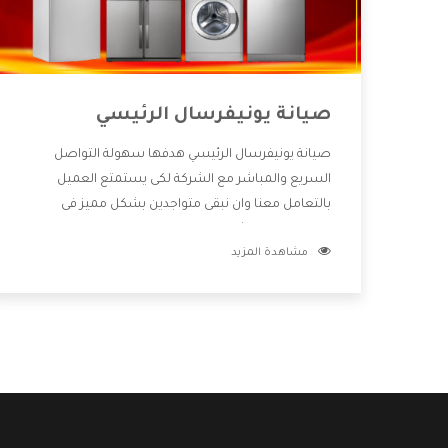
صيانة يونيفرسال الرئيسي
صيانة يونيفرسال الرئيسي هدفها سهولة التواصل
السريع والمباشر مع الشركة لكى يستمتع العميل
بالتعامل معنا وان نبقى متواجدين بشكل مميز فى
الاسواق فنحن شركة كبيرة نهتم بكل التفاصيل المهمة
مشاهدة المزيد
للعميل وان يستمتع بالخدمات التى تنفرد الشركة بها
والتى تكون منها خدمة الصيانة التى تكون من أهم
الخدمات التى يرغب بها العميل لأنها تحافظ على كفاءة
المنتج كما أن شركة يونيفرسال تقدم لنا جميع الأجهزة
التى نبحث عنها وأقوى الأسعار التى تكون مناسبة لكثير
من العملاء