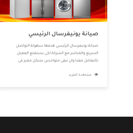
صيانة يونيفرسال الرئيسي
صيانة يونيفرسال الرئيسي هدفها سهولة التواصل
السريع والمباشر مع الشركة لكى يستمتع العميل
بالتعامل معنا وان نبقى متواجدين بشكل مميز فى
الاسواق فنحن شركة كبيرة نهتم بكل التفاصيل المهمة
مشاهدة المزيد
للعميل وان يستمتع بالخدمات التى تنفرد الشركة بها
والتى تكون منها خدمة الصيانة التى تكون من أهم
الخدمات التى يرغب بها العميل لأنها تحافظ على كفاءة
المنتج كما أن شركة يونيفرسال تقدم لنا جميع الأجهزة
التى نبحث عنها وأقوى الأسعار التى تكون مناسبة لكثير
من العملاء