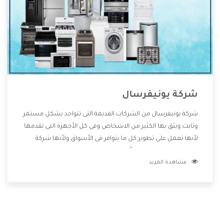
شركة يونيفرسال
شركة يونيفرسال من الشركات القديمة التى تتواجد بشكل مستمر
وثابت ويثق بها الكثير من الاشخاص وفى كل الأجهزة التى تقدمها
لأنها تعمل على تطوير كل ما يتوافر فى الأسواق ولأنها شركة
معروفة تهتم جدا بتوفير أفضل خدمات ما بعد البيع مع المنتجات
مشاهدة المزيد
وتقدم للعملاء أقوى العروض والخصومات التى تسهل على
المستهلك الاستمتاع بشراء جميع ما نقدمه لكم معنا هتجد كل
ما هو جديد وأفضل