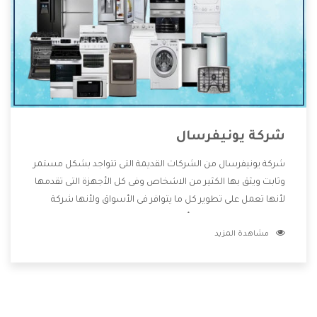
شركة يونيفرسال
شركة يونيفرسال من الشركات القديمة التى تتواجد بشكل مستمر
وثابت ويثق بها الكثير من الاشخاص وفى كل الأجهزة التى تقدمها
لأنها تعمل على تطوير كل ما يتوافر فى الأسواق ولأنها شركة
معروفة تهتم جدا بتوفير أفضل خدمات ما بعد البيع مع المنتجات
مشاهدة المزيد
وتقدم للعملاء أقوى العروض والخصومات التى تسهل على
المستهلك الاستمتاع بشراء جميع ما نقدمه لكم معنا هتجد كل
ما هو جديد وأفضل