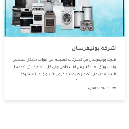
شركة يونيفرسال
شركة يونيفرسال من الشركات القديمة التى تتواجد بشكل مستمر
وثابت ويثق بها الكثير من الاشخاص وفى كل الأجهزة التى تقدمها
لأنها تعمل على تطوير كل ما يتوافر فى الأسواق ولأنها شركة
معروفة تهتم جدا بتوفير أفضل خدمات ما بعد البيع مع المنتجات
مشاهدة المزيد
وتقدم للعملاء أقوى العروض والخصومات التى تسهل على
المستهلك الاستمتاع بشراء جميع ما نقدمه لكم معنا هتجد كل
ما هو جديد وأفضل