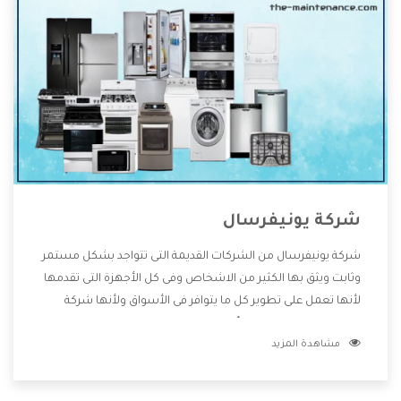
شركة يونيفرسال
شركة يونيفرسال من الشركات القديمة التى تتواجد بشكل مستمر
وثابت ويثق بها الكثير من الاشخاص وفى كل الأجهزة التى تقدمها
لأنها تعمل على تطوير كل ما يتوافر فى الأسواق ولأنها شركة
معروفة تهتم جدا بتوفير أفضل خدمات ما بعد البيع مع المنتجات
مشاهدة المزيد
وتقدم للعملاء أقوى العروض والخصومات التى تسهل على
المستهلك الاستمتاع بشراء جميع ما نقدمه لكم معنا هتجد كل
ما هو جديد وأفضل