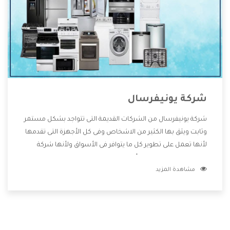
شركة يونيفرسال
شركة يونيفرسال من الشركات القديمة التى تتواجد بشكل مستمر
وثابت ويثق بها الكثير من الاشخاص وفى كل الأجهزة التى تقدمها
لأنها تعمل على تطوير كل ما يتوافر فى الأسواق ولأنها شركة
معروفة تهتم جدا بتوفير أفضل خدمات ما بعد البيع مع المنتجات
مشاهدة المزيد
وتقدم للعملاء أقوى العروض والخصومات التى تسهل على
المستهلك الاستمتاع بشراء جميع ما نقدمه لكم معنا هتجد كل
ما هو جديد وأفضل