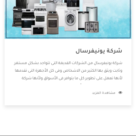
شركة يونيفرسال
شركة يونيفرسال من الشركات القديمة التى تتواجد بشكل مستمر
وثابت ويثق بها الكثير من الاشخاص وفى كل الأجهزة التى تقدمها
لأنها تعمل على تطوير كل ما يتوافر فى الأسواق ولأنها شركة
معروفة تهتم جدا بتوفير أفضل خدمات ما بعد البيع مع المنتجات
مشاهدة المزيد
وتقدم للعملاء أقوى العروض والخصومات التى تسهل على
المستهلك الاستمتاع بشراء جميع ما نقدمه لكم معنا هتجد كل
ما هو جديد وأفضل