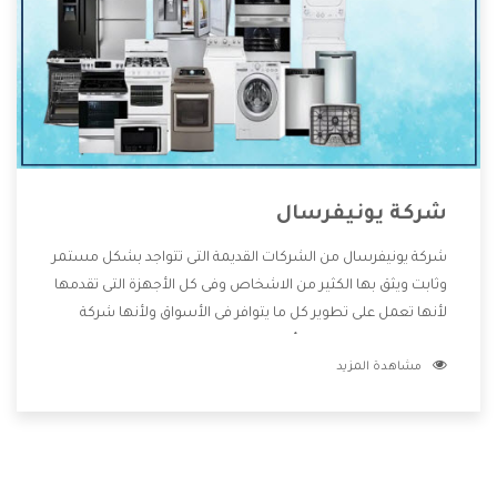
شركة يونيفرسال
شركة يونيفرسال من الشركات القديمة التى تتواجد بشكل مستمر
وثابت ويثق بها الكثير من الاشخاص وفى كل الأجهزة التى تقدمها
لأنها تعمل على تطوير كل ما يتوافر فى الأسواق ولأنها شركة
معروفة تهتم جدا بتوفير أفضل خدمات ما بعد البيع مع المنتجات
مشاهدة المزيد
وتقدم للعملاء أقوى العروض والخصومات التى تسهل على
المستهلك الاستمتاع بشراء جميع ما نقدمه لكم معنا هتجد كل
ما هو جديد وأفضل