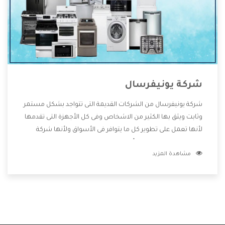
شركة يونيفرسال
شركة يونيفرسال من الشركات القديمة التى تتواجد بشكل مستمر
وثابت ويثق بها الكثير من الاشخاص وفى كل الأجهزة التى تقدمها
لأنها تعمل على تطوير كل ما يتوافر فى الأسواق ولأنها شركة
معروفة تهتم جدا بتوفير أفضل خدمات ما بعد البيع مع المنتجات
مشاهدة المزيد
وتقدم للعملاء أقوى العروض والخصومات التى تسهل على
المستهلك الاستمتاع بشراء جميع ما نقدمه لكم معنا هتجد كل
ما هو جديد وأفضل