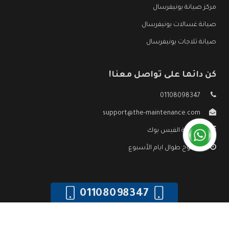
مركز صيانة يونيفرسال
صيانة غسالات يونيفرسال
صيانة ثلاجات يونيفرسال
كن دائما على تواصل معنا!
01108098347
support@the-maintenance.com
صفحة الفيس بوك
مفتوح طوال ايام الأسبوع
01108098347
جميع الحقوق محفوظه ©
صيانة يونيفرسال