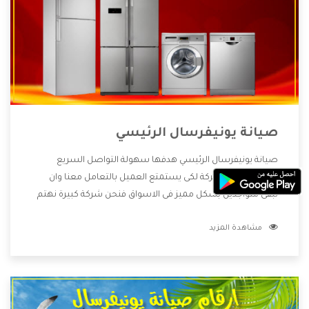
صيانة يونيفرسال الرئيسي
صيانة يونيفرسال الرئيسي هدفها سهولة التواصل السريع
والمباشر مع الشركة لكى يستمتع العميل بالتعامل معنا وان
نبقى متواجدين بشكل مميز فى الاسواق فنحن شركة كبيرة نهتم
بكل التفاصيل المهمة للعميل وان يستمتع بالخدمات التى تنفرد
مشاهدة المزيد
الشركة بها والتى تكون منها خدمة الصيانة التى تكون من أهم
الخدمات التى يرغب بها العميل لأنها تحافظ على كفاءة المنتج
كما أن شركة يونيفرسال تقدم لنا جميع الأجهزة التى نبحث عنها
وأقوى الأسعار التى تكون مناسبة لكثير من العملاء