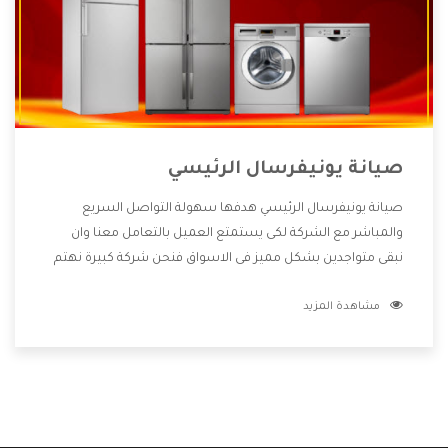
صيانة يونيفرسال الرئيسي
صيانة يونيفرسال الرئيسي هدفها سهولة التواصل السريع
والمباشر مع الشركة لكى يستمتع العميل بالتعامل معنا وان
نبقى متواجدين بشكل مميز فى الاسواق فنحن شركة كبيرة نهتم
بكل التفاصيل المهمة للعميل وان يستمتع بالخدمات التى تنفرد
مشاهدة المزيد
الشركة بها والتى تكون منها خدمة الصيانة التى تكون من أهم
الخدمات التى يرغب بها العميل لأنها تحافظ على كفاءة المنتج
كما أن شركة يونيفرسال تقدم لنا جميع الأجهزة التى نبحث عنها
وأقوى الأسعار التى تكون مناسبة لكثير من العملاء