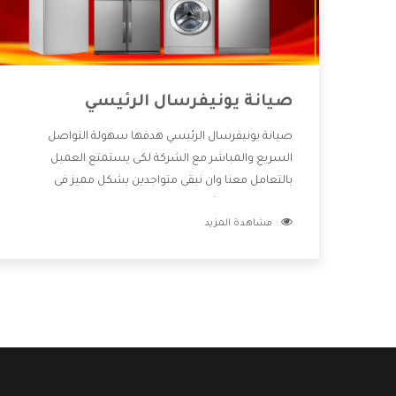
صيانة يونيفرسال الرئيسي
صيانة يونيفرسال الرئيسي هدفها سهولة التواصل
السريع والمباشر مع الشركة لكى يستمتع العميل
بالتعامل معنا وان نبقى متواجدين بشكل مميز فى
الاسواق فنحن شركة كبيرة نهتم بكل التفاصيل المهمة
مشاهدة المزيد
للعميل وان يستمتع بالخدمات التى تنفرد الشركة بها
والتى تكون منها خدمة الصيانة التى تكون من أهم
الخدمات التى يرغب بها العميل لأنها تحافظ على كفاءة
المنتج كما أن شركة يونيفرسال تقدم لنا جميع الأجهزة
التى نبحث عنها وأقوى الأسعار التى تكون مناسبة لكثير
من العملاء