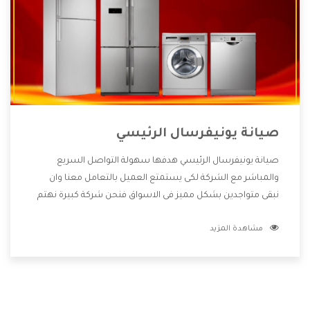
صيانة يونيفرسال الرئيسي
صيانة يونيفرسال الرئيسي هدفها سهولة التواصل السريع
والمباشر مع الشركة لكى يستمتع العميل بالتعامل معنا وان
نبقى متواجدين بشكل مميز فى الاسواق فنحن شركة كبيرة نهتم
بكل التفاصيل المهمة للعميل وان يستمتع بالخدمات التى تنفرد
مشاهدة المزيد
الشركة بها والتى تكون منها خدمة الصيانة التى تكون من أهم
الخدمات التى يرغب بها العميل لأنها تحافظ على كفاءة المنتج
كما أن شركة يونيفرسال تقدم لنا جميع الأجهزة التى نبحث عنها
وأقوى الأسعار التى تكون مناسبة لكثير من العملاء