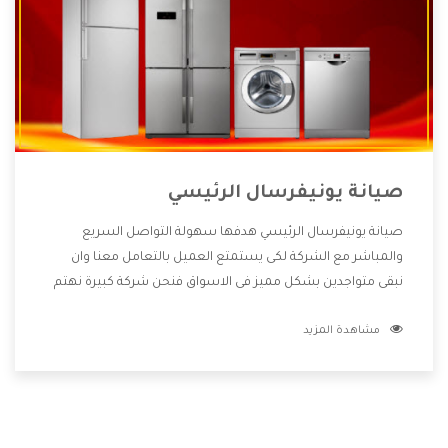
صيانة يونيفرسال الرئيسي
صيانة يونيفرسال الرئيسي هدفها سهولة التواصل السريع
والمباشر مع الشركة لكى يستمتع العميل بالتعامل معنا وان
نبقى متواجدين بشكل مميز فى الاسواق فنحن شركة كبيرة نهتم
بكل التفاصيل المهمة للعميل وان يستمتع بالخدمات التى تنفرد
مشاهدة المزيد
الشركة بها والتى تكون منها خدمة الصيانة التى تكون من أهم
الخدمات التى يرغب بها العميل لأنها تحافظ على كفاءة المنتج
كما أن شركة يونيفرسال تقدم لنا جميع الأجهزة التى نبحث عنها
وأقوى الأسعار التى تكون مناسبة لكثير من العملاء