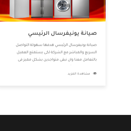
صيانة يونيفرسال الرئيسي
صيانة يونيفرسال الرئيسي هدفها سهولة التواصل
السريع والمباشر مع الشركة لكى يستمتع العميل
بالتعامل معنا وان نبقى متواجدين بشكل مميز فى
الاسواق فنحن شركة كبيرة نهتم بكل التفاصيل المهمة
مشاهدة المزيد
للعميل وان يستمتع بالخدمات التى تنفرد الشركة بها
والتى تكون منها خدمة الصيانة التى تكون من أهم
الخدمات التى يرغب بها العميل لأنها تحافظ على كفاءة
المنتج كما أن شركة يونيفرسال تقدم لنا جميع الأجهزة
التى نبحث عنها وأقوى الأسعار التى تكون مناسبة لكثير
من العملاء