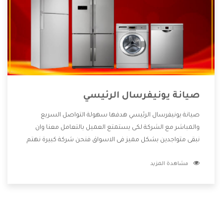
صيانة يونيفرسال الرئيسي
صيانة يونيفرسال الرئيسي هدفها سهولة التواصل السريع
والمباشر مع الشركة لكى يستمتع العميل بالتعامل معنا وان
نبقى متواجدين بشكل مميز فى الاسواق فنحن شركة كبيرة نهتم
بكل التفاصيل المهمة للعميل وان يستمتع بالخدمات التى تنفرد
مشاهدة المزيد
الشركة بها والتى تكون منها خدمة الصيانة التى تكون من أهم
الخدمات التى يرغب بها العميل لأنها تحافظ على كفاءة المنتج
كما أن شركة يونيفرسال تقدم لنا جميع الأجهزة التى نبحث عنها
وأقوى الأسعار التى تكون مناسبة لكثير من العملاء