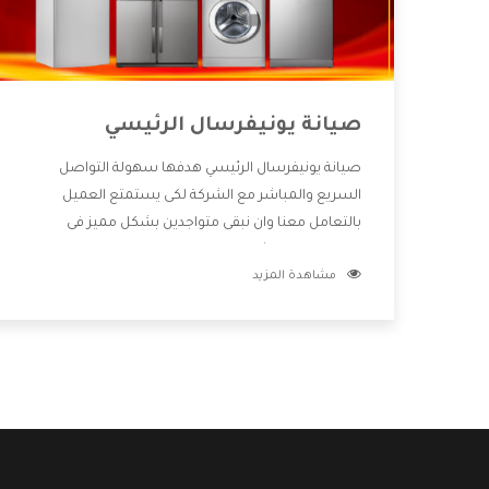
صيانة يونيفرسال الرئيسي
صيانة يونيفرسال الرئيسي هدفها سهولة التواصل
السريع والمباشر مع الشركة لكى يستمتع العميل
بالتعامل معنا وان نبقى متواجدين بشكل مميز فى
الاسواق فنحن شركة كبيرة نهتم بكل التفاصيل المهمة
مشاهدة المزيد
للعميل وان يستمتع بالخدمات التى تنفرد الشركة بها
والتى تكون منها خدمة الصيانة التى تكون من أهم
الخدمات التى يرغب بها العميل لأنها تحافظ على كفاءة
المنتج كما أن شركة يونيفرسال تقدم لنا جميع الأجهزة
التى نبحث عنها وأقوى الأسعار التى تكون مناسبة لكثير
من العملاء