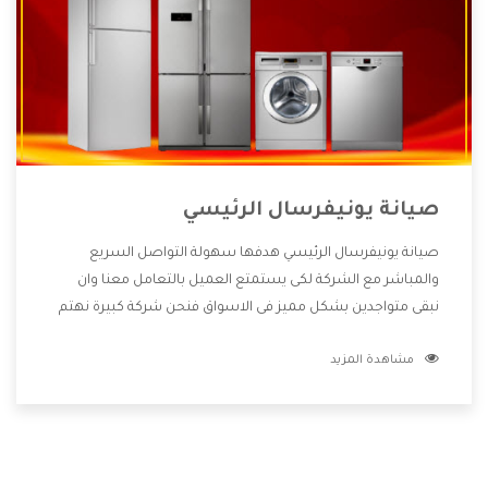
صيانة يونيفرسال الرئيسي
صيانة يونيفرسال الرئيسي هدفها سهولة التواصل السريع
والمباشر مع الشركة لكى يستمتع العميل بالتعامل معنا وان
نبقى متواجدين بشكل مميز فى الاسواق فنحن شركة كبيرة نهتم
بكل التفاصيل المهمة للعميل وان يستمتع بالخدمات التى تنفرد
مشاهدة المزيد
الشركة بها والتى تكون منها خدمة الصيانة التى تكون من أهم
الخدمات التى يرغب بها العميل لأنها تحافظ على كفاءة المنتج
كما أن شركة يونيفرسال تقدم لنا جميع الأجهزة التى نبحث عنها
وأقوى الأسعار التى تكون مناسبة لكثير من العملاء