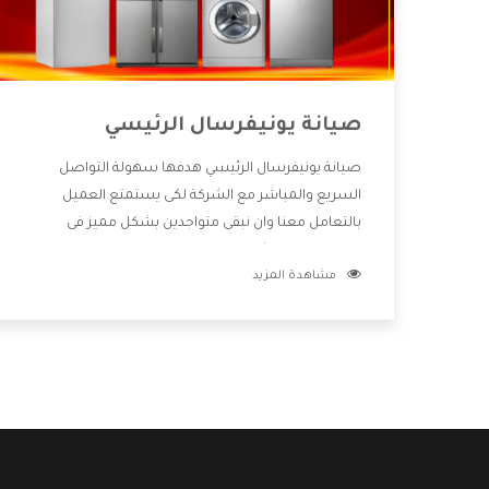
صيانة يونيفرسال الرئيسي
صيانة يونيفرسال الرئيسي هدفها سهولة التواصل
السريع والمباشر مع الشركة لكى يستمتع العميل
بالتعامل معنا وان نبقى متواجدين بشكل مميز فى
الاسواق فنحن شركة كبيرة نهتم بكل التفاصيل المهمة
مشاهدة المزيد
للعميل وان يستمتع بالخدمات التى تنفرد الشركة بها
والتى تكون منها خدمة الصيانة التى تكون من أهم
الخدمات التى يرغب بها العميل لأنها تحافظ على كفاءة
المنتج كما أن شركة يونيفرسال تقدم لنا جميع الأجهزة
التى نبحث عنها وأقوى الأسعار التى تكون مناسبة لكثير
من العملاء