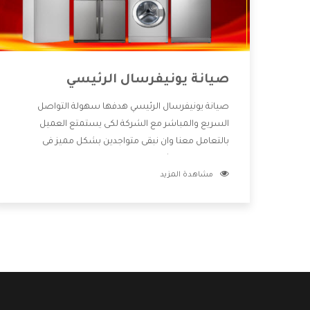
صيانة يونيفرسال الرئيسي
صيانة يونيفرسال الرئيسي هدفها سهولة التواصل
السريع والمباشر مع الشركة لكى يستمتع العميل
بالتعامل معنا وان نبقى متواجدين بشكل مميز فى
الاسواق فنحن شركة كبيرة نهتم بكل التفاصيل المهمة
مشاهدة المزيد
للعميل وان يستمتع بالخدمات التى تنفرد الشركة بها
والتى تكون منها خدمة الصيانة التى تكون من أهم
الخدمات التى يرغب بها العميل لأنها تحافظ على كفاءة
المنتج كما أن شركة يونيفرسال تقدم لنا جميع الأجهزة
التى نبحث عنها وأقوى الأسعار التى تكون مناسبة لكثير
من العملاء