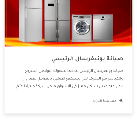
صيانة يونيفرسال الرئيسي
صيانة يونيفرسال الرئيسي هدفها سهولة التواصل السريع
والمباشر مع الشركة لكى يستمتع العميل بالتعامل معنا وان
نبقى متواجدين بشكل مميز فى الاسواق فنحن شركة كبيرة نهتم
بكل التفاصيل المهمة للعميل وان يستمتع بالخدمات التى تنفرد
مشاهدة المزيد
الشركة بها والتى تكون منها خدمة الصيانة التى تكون من أهم
الخدمات التى يرغب بها العميل لأنها تحافظ على كفاءة المنتج
كما أن شركة يونيفرسال تقدم لنا جميع الأجهزة التى نبحث عنها
وأقوى الأسعار التى تكون مناسبة لكثير من العملاء