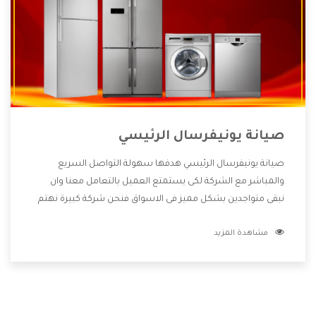
صيانة يونيفرسال الرئيسي
صيانة يونيفرسال الرئيسي هدفها سهولة التواصل السريع
والمباشر مع الشركة لكى يستمتع العميل بالتعامل معنا وان
نبقى متواجدين بشكل مميز فى الاسواق فنحن شركة كبيرة نهتم
بكل التفاصيل المهمة للعميل وان يستمتع بالخدمات التى تنفرد
مشاهدة المزيد
الشركة بها والتى تكون منها خدمة الصيانة التى تكون من أهم
الخدمات التى يرغب بها العميل لأنها تحافظ على كفاءة المنتج
كما أن شركة يونيفرسال تقدم لنا جميع الأجهزة التى نبحث عنها
وأقوى الأسعار التى تكون مناسبة لكثير من العملاء