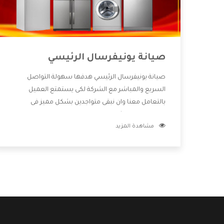
صيانة يونيفرسال الرئيسي
صيانة يونيفرسال الرئيسي هدفها سهولة التواصل
السريع والمباشر مع الشركة لكى يستمتع العميل
بالتعامل معنا وان نبقى متواجدين بشكل مميز فى
الاسواق فنحن شركة كبيرة نهتم بكل التفاصيل المهمة
مشاهدة المزيد
للعميل وان يستمتع بالخدمات التى تنفرد الشركة بها
والتى تكون منها خدمة الصيانة التى تكون من أهم
الخدمات التى يرغب بها العميل لأنها تحافظ على كفاءة
المنتج كما أن شركة يونيفرسال تقدم لنا جميع الأجهزة
التى نبحث عنها وأقوى الأسعار التى تكون مناسبة لكثير
من العملاء