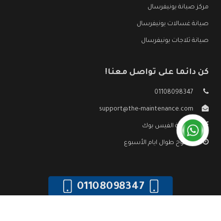
مركز صيانة يونيفرسال
صيانة غسالات يونيفرسال
صيانة ثلاجات يونيفرسال
كن دائما على تواصل معنا!
01108098347
support@the-maintenance.com
صفحة الفيس بوك
مفتوح طوال ايام الأسبوع
01108098347
جميع الحقوق محفوظه ©
صيانة يونيفرسال