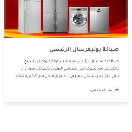
صيانة يونيفرسال الرئيسي
صيانة يونيفرسال الرئيسي هدفها سهولة التواصل السريع
والمباشر مع الشركة لكى يستمتع العميل بالتعامل معنا وان
نبقى متواجدين بشكل مميز فى الاسواق فنحن شركة كبيرة نهتم
بكل التفاصيل المهمة للعميل وان يستمتع بالخدمات التى تنفرد
مشاهدة المزيد
الشركة بها والتى تكون منها خدمة الصيانة التى تكون من أهم
الخدمات التى يرغب بها العميل لأنها تحافظ على كفاءة المنتج
كما أن شركة يونيفرسال تقدم لنا جميع الأجهزة التى نبحث عنها
وأقوى الأسعار التى تكون مناسبة لكثير من العملاء