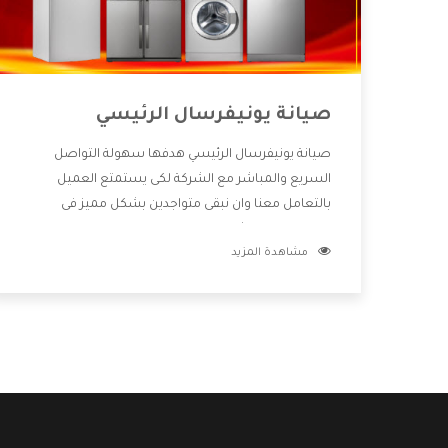
صيانة يونيفرسال الرئيسي
صيانة يونيفرسال الرئيسي هدفها سهولة التواصل
السريع والمباشر مع الشركة لكى يستمتع العميل
بالتعامل معنا وان نبقى متواجدين بشكل مميز فى
الاسواق فنحن شركة كبيرة نهتم بكل التفاصيل المهمة
مشاهدة المزيد
للعميل وان يستمتع بالخدمات التى تنفرد الشركة بها
والتى تكون منها خدمة الصيانة التى تكون من أهم
الخدمات التى يرغب بها العميل لأنها تحافظ على كفاءة
المنتج كما أن شركة يونيفرسال تقدم لنا جميع الأجهزة
التى نبحث عنها وأقوى الأسعار التى تكون مناسبة لكثير
من العملاء