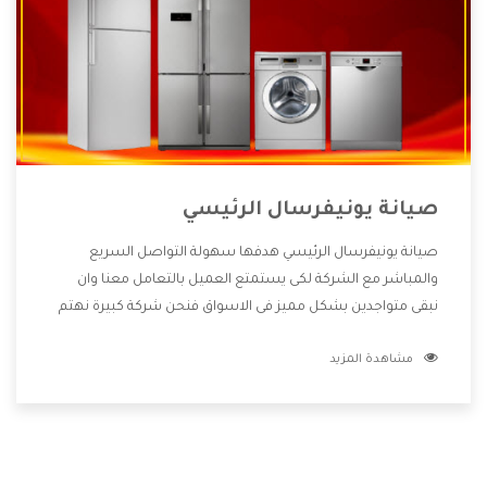
صيانة يونيفرسال الرئيسي
صيانة يونيفرسال الرئيسي هدفها سهولة التواصل السريع
والمباشر مع الشركة لكى يستمتع العميل بالتعامل معنا وان
نبقى متواجدين بشكل مميز فى الاسواق فنحن شركة كبيرة نهتم
بكل التفاصيل المهمة للعميل وان يستمتع بالخدمات التى تنفرد
مشاهدة المزيد
الشركة بها والتى تكون منها خدمة الصيانة التى تكون من أهم
الخدمات التى يرغب بها العميل لأنها تحافظ على كفاءة المنتج
كما أن شركة يونيفرسال تقدم لنا جميع الأجهزة التى نبحث عنها
وأقوى الأسعار التى تكون مناسبة لكثير من العملاء