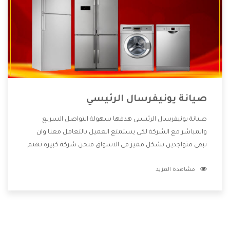
صيانة يونيفرسال الرئيسي
صيانة يونيفرسال الرئيسي هدفها سهولة التواصل السريع
والمباشر مع الشركة لكى يستمتع العميل بالتعامل معنا وان
نبقى متواجدين بشكل مميز فى الاسواق فنحن شركة كبيرة نهتم
بكل التفاصيل المهمة للعميل وان يستمتع بالخدمات التى تنفرد
مشاهدة المزيد
الشركة بها والتى تكون منها خدمة الصيانة التى تكون من أهم
الخدمات التى يرغب بها العميل لأنها تحافظ على كفاءة المنتج
كما أن شركة يونيفرسال تقدم لنا جميع الأجهزة التى نبحث عنها
وأقوى الأسعار التى تكون مناسبة لكثير من العملاء