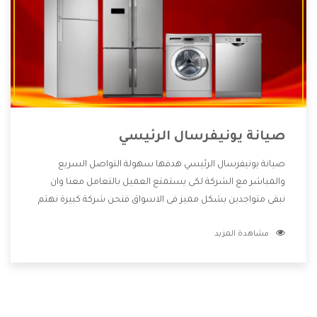
صيانة يونيفرسال الرئيسي
صيانة يونيفرسال الرئيسي هدفها سهولة التواصل السريع
والمباشر مع الشركة لكى يستمتع العميل بالتعامل معنا وان
نبقى متواجدين بشكل مميز فى الاسواق فنحن شركة كبيرة نهتم
بكل التفاصيل المهمة للعميل وان يستمتع بالخدمات التى تنفرد
مشاهدة المزيد
الشركة بها والتى تكون منها خدمة الصيانة التى تكون من أهم
الخدمات التى يرغب بها العميل لأنها تحافظ على كفاءة المنتج
كما أن شركة يونيفرسال تقدم لنا جميع الأجهزة التى نبحث عنها
وأقوى الأسعار التى تكون مناسبة لكثير من العملاء