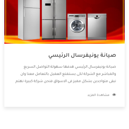
صيانة يونيفرسال الرئيسي
صيانة يونيفرسال الرئيسي هدفها سهولة التواصل السريع
والمباشر مع الشركة لكى يستمتع العميل بالتعامل معنا وان
نبقى متواجدين بشكل مميز فى الاسواق فنحن شركة كبيرة نهتم
بكل التفاصيل المهمة للعميل وان يستمتع بالخدمات التى تنفرد
مشاهدة المزيد
الشركة بها والتى تكون منها خدمة الصيانة التى تكون من أهم
الخدمات التى يرغب بها العميل لأنها تحافظ على كفاءة المنتج
كما أن شركة يونيفرسال تقدم لنا جميع الأجهزة التى نبحث عنها
وأقوى الأسعار التى تكون مناسبة لكثير من العملاء