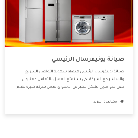
صيانة يونيفرسال الرئيسي
صيانة يونيفرسال الرئيسي هدفها سهولة التواصل السريع
والمباشر مع الشركة لكى يستمتع العميل بالتعامل معنا وان
نبقى متواجدين بشكل مميز فى الاسواق فنحن شركة كبيرة نهتم
بكل التفاصيل المهمة للعميل وان يستمتع بالخدمات التى تنفرد
مشاهدة المزيد
الشركة بها والتى تكون منها خدمة الصيانة التى تكون من أهم
الخدمات التى يرغب بها العميل لأنها تحافظ على كفاءة المنتج
كما أن شركة يونيفرسال تقدم لنا جميع الأجهزة التى نبحث عنها
وأقوى الأسعار التى تكون مناسبة لكثير من العملاء