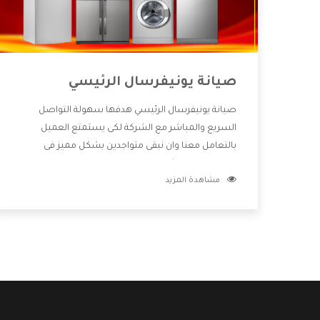
صيانة يونيفرسال الرئيسي
صيانة يونيفرسال الرئيسي هدفها سهولة التواصل
السريع والمباشر مع الشركة لكى يستمتع العميل
بالتعامل معنا وان نبقى متواجدين بشكل مميز فى
الاسواق فنحن شركة كبيرة نهتم بكل التفاصيل المهمة
مشاهدة المزيد
للعميل وان يستمتع بالخدمات التى تنفرد الشركة بها
والتى تكون منها خدمة الصيانة التى تكون من أهم
الخدمات التى يرغب بها العميل لأنها تحافظ على كفاءة
المنتج كما أن شركة يونيفرسال تقدم لنا جميع الأجهزة
التى نبحث عنها وأقوى الأسعار التى تكون مناسبة لكثير
من العملاء